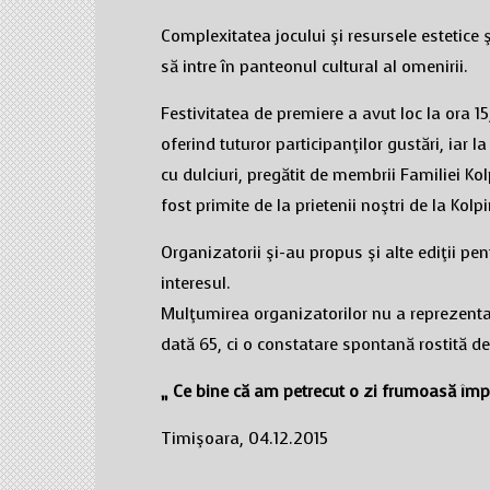
Complexitatea jocului şi resursele estetice
să intre în panteonul cultural al omenirii.
Festivitatea de premiere a avut loc la ora 15
oferind tuturor participanţilor gustări, iar l
cu dulciuri, pregătit de membrii Familiei K
fost primite de la prietenii noştri de la Kolpi
Organizatorii şi-au propus şi alte ediţii pen
interesul.
Mulţumirea organizatorilor nu a reprezentat
dată 65, ci o constatare spontană rostită de
„ Ce bine c
ă
am petrecut o zi frumoas
ă
împ
Timişoara, 04.12.2015