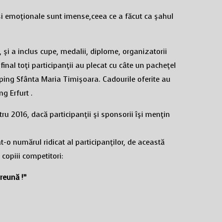
 şi emoţionale sunt imense,ceea ce a făcut ca şahul
, şi a inclus cupe, medalii, diplome, organizatorii
a final toţi participanţii au plecat cu câte un pacheţel
olping Sfânta Maria Timişoara. Cadourile oferite au
ng Erfurt .
tru 2016, dacă participanţii şi sponsorii îşi menţin
-o numărul ridicat al participanţilor, de această
 copiii competitori:
reun
ă
!”