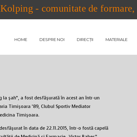
Kolping - comunitate de formare, a
HOME
DESPRE NOI
DIRECȚII
MATERIALE
g la şah”, a fost desfăşurată în acest an într-un
Maria Timişoara ’89, Clubul Sportiv Mediator
Medicina Timişoara.
 desfăşurat în data de 22.11.2015, într-o fostă capelă
ultăţii de Medicină şi Farmacie „Victor Babeş”