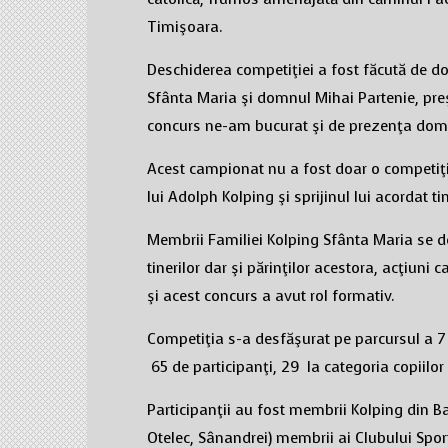
Timişoara.
Deschiderea competiţiei a fost făcută de d
Sfânta Maria şi domnul Mihai Partenie, preş
concurs ne-am bucurat şi de prezenţa domn
Acest campionat nu a fost doar o competiţie
lui Adolph Kolping şi sprijinul lui acordat ti
Membrii Familiei Kolping Sfânta Maria se ded
tinerilor dar şi părinţilor acestora, acţiuni c
şi acest concurs a avut rol formativ.
Competiţia s-a desfăşurat pe parcursul a 7 
65 de participanţi, 29 la categoria copiilor 
Participanţii au fost membrii Kolping din 
Otelec, Sânandrei) membrii ai Clubului Sporti