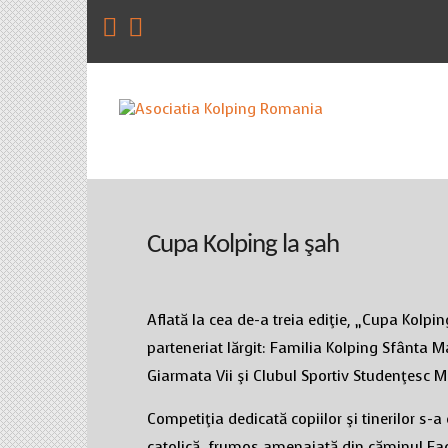
Cupa Kolping la şah
Aflată la cea de-a treia ediţie, „Cupa Kolpin
parteneriat lărgit: Familia Kolping Sfânta 
Giarmata Vii şi Clubul Sportiv Studenţesc 
Competiţia dedicată copiilor şi tinerilor s-a
catolică, frumos amenajată din căminul Fac