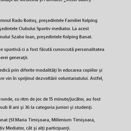
omnul Radu Boitoş, preşedintele Familiei Kolping
edintele Clubului Sportiv mediator. La acest
ului Szabo Ioan, preşedintele Kolping Banat.
 sportivă ci a fost făcută cunoscută personalitatea
nerei generaţii.
ică prin diferite modalităţi în educarea copiilor şi
are vin în sprijinul dezvoltării voluntariatului. Astfel,
runde, cu ritm de joc de 15 minute/jucător, au fost
sub 8 ani şi 36 la categoria juniori şi studenţi.
Banat (Sf.Maria Timişoara, Millenium Timişoara,
v Mediator, cât şi alţi participanţi.