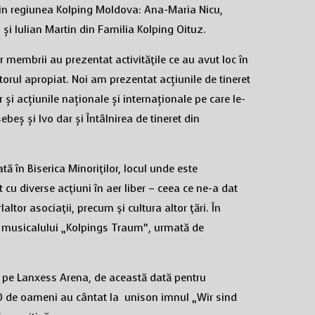
 din regiunea Kolping Moldova: Ana-Maria Nicu,
 și Iulian Martin din Familia Kolping Oituz.
ar membrii au prezentat activităţile ce au avut loc în
itorul apropiat. Noi am prezentat acțiunile de tineret
și acțiunile naționale și internaționale pe care le-
ș și Ivo dar și Întâlnirea de tineret din
ă în Biserica Minoriţilor, locul unde este
cu diverse acţiuni în aer liber – ceea ce ne-a dat
tor asociaţii, precum şi cultura altor ţări. În
 a musicalului „Kolpings Traum”, urmată de
 pe Lanxess Arena, de această dată pentru
.000 de oameni au cântat la unison imnul „Wir sind