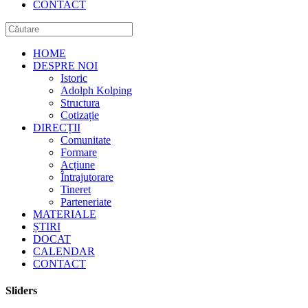
CONTACT
HOME
DESPRE NOI
Istoric
Adolph Kolping
Structura
Cotizație
DIRECȚII
Comunitate
Formare
Acțiune
Întrajutorare
Tineret
Parteneriate
MATERIALE
ȘTIRI
DOCAT
CALENDAR
CONTACT
Sliders