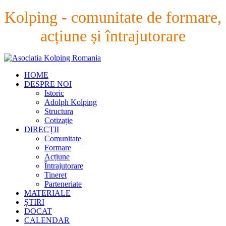
Kolping - comunitate de formare,
acțiune și întrajutorare
HOME
DESPRE NOI
Istoric
Adolph Kolping
Structura
Cotizație
DIRECȚII
Comunitate
Formare
Acțiune
Întrajutorare
Tineret
Parteneriate
MATERIALE
ȘTIRI
DOCAT
CALENDAR