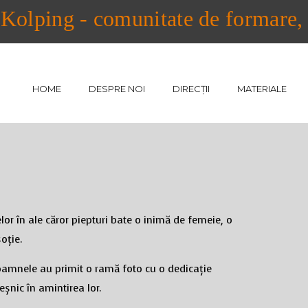
Kolping - comunitate de formare, a
HOME
DESPRE NOI
DIRECȚII
MATERIALE
elor în ale căror piepturi bate o inimă de femeie, o
oție.
doamnele au primit o ramă foto cu o dedicație
eșnic în amintirea lor.