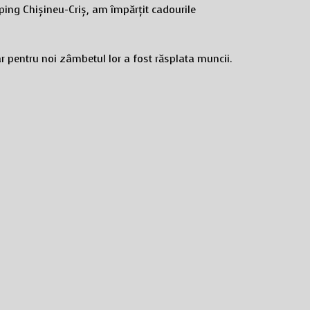
lping Chișineu-Criș, am împărțit cadourile
ar pentru noi zâmbetul lor a fost răsplata muncii.