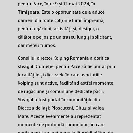
pentru Pace, între 9 și 12 mai 2024, în
Timișoara. Este o oportunitate de a aduce
oameni din toate colțurile lumii împreună,
pentru rugăciuni, activități și, desigur, o
călătorie pe jos pe un traseu lung și solicitant,
dar mereu frumos.
Consiliul director Kolping Romania a dorit ca
steagul Drumeției pentru Pace să fie purtat prin
localitățile și diecezele în care asociațiile
Kolping sunt active, facilitând astfel momente
de rugăciune și comuniune dedicate păcii.
Steagul a fost purtat în comunitățile din
Dieceza de Iași: Ploscuțeni, Oituz și Valea
Mare. Aceste evenimente au reprezentat
momente de profundă comuniune, în care
participanții au luat parte la liturghii alături de