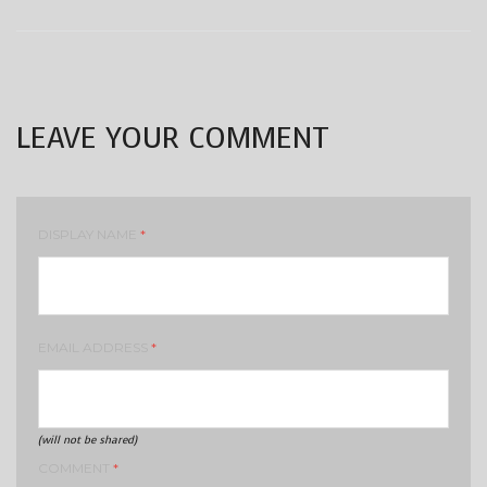
LEAVE YOUR COMMENT
DISPLAY NAME
*
EMAIL ADDRESS
*
(will not be shared)
COMMENT
*