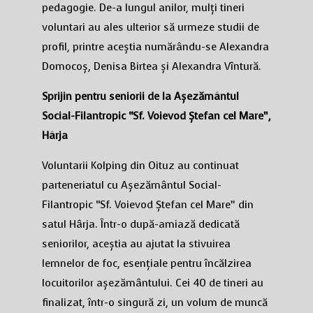
pedagogie. De-a lungul anilor, mulți tineri
voluntari au ales ulterior să urmeze studii de
profil, printre aceștia numărându-se Alexandra
Domocoș, Denisa Birtea și Alexandra Vîntură.
Sprijin pentru seniorii de la Așezământul
Social-Filantropic “Sf. Voievod Ștefan cel Mare”,
Hârja
Voluntarii Kolping din Oituz au continuat
parteneriatul cu Așezământul Social-
Filantropic “Sf. Voievod Ștefan cel Mare” din
satul Hârja. Într-o după-amiază dedicată
seniorilor, aceștia au ajutat la stivuirea
lemnelor de foc, esențiale pentru încălzirea
locuitorilor așezământului. Cei 40 de tineri au
finalizat, într-o singură zi, un volum de muncă