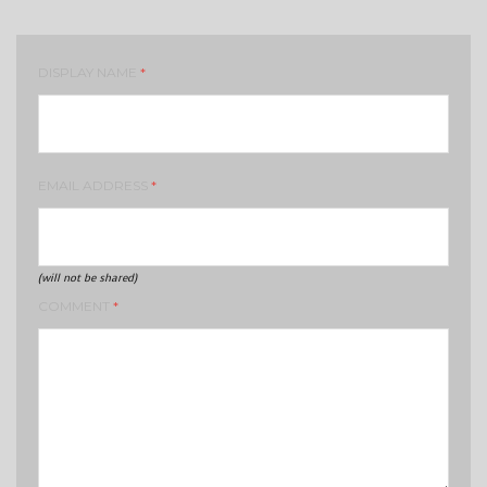
DISPLAY NAME
*
EMAIL ADDRESS
*
(will not be shared)
COMMENT
*