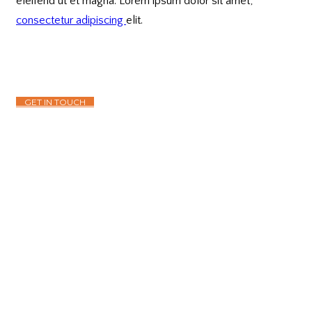
eleifend ut et magna. Lorem ipsum dolor sit amet,
consectetur adipiscing
elit.
GET IN TOUCH