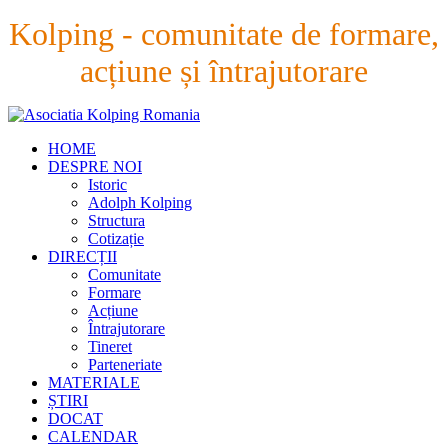
Kolping - comunitate de formare,
acțiune și întrajutorare
HOME
DESPRE NOI
Istoric
Adolph Kolping
Structura
Cotizație
DIRECȚII
Comunitate
Formare
Acțiune
Întrajutorare
Tineret
Parteneriate
MATERIALE
ȘTIRI
DOCAT
CALENDAR