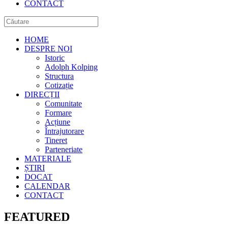
CONTACT
HOME
DESPRE NOI
Istoric
Adolph Kolping
Structura
Cotizație
DIRECȚII
Comunitate
Formare
Acțiune
Întrajutorare
Tineret
Parteneriate
MATERIALE
ȘTIRI
DOCAT
CALENDAR
CONTACT
FEATURED