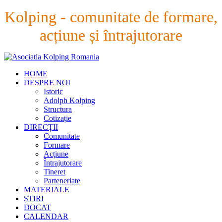
Kolping - comunitate de formare,
acțiune și întrajutorare
HOME
DESPRE NOI
Istoric
Adolph Kolping
Structura
Cotizație
DIRECȚII
Comunitate
Formare
Acțiune
Întrajutorare
Tineret
Parteneriate
MATERIALE
ȘTIRI
DOCAT
CALENDAR