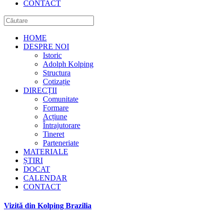
CONTACT
HOME
DESPRE NOI
Istoric
Adolph Kolping
Structura
Cotizație
DIRECȚII
Comunitate
Formare
Acțiune
Întrajutorare
Tineret
Parteneriate
MATERIALE
ȘTIRI
DOCAT
CALENDAR
CONTACT
Vizită din Kolping Brazilia