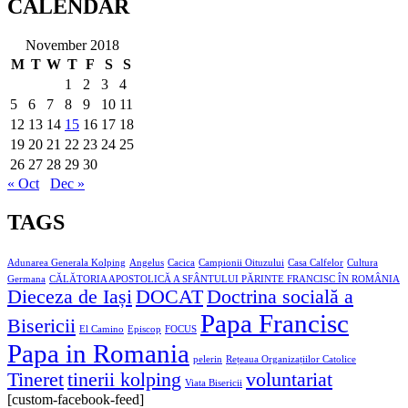
CALENDAR
November 2018
M
T
W
T
F
S
S
1
2
3
4
5
6
7
8
9
10
11
12
13
14
15
16
17
18
19
20
21
22
23
24
25
26
27
28
29
30
« Oct
Dec »
TAGS
Adunarea Generala Kolping
Angelus
Cacica
Campionii Oituzului
Casa Calfelor
Cultura
Germana
CĂLĂTORIA APOSTOLICĂ A SFÂNTULUI PĂRINTE FRANCISC ÎN ROMÂNIA
Dieceza de Iași
DOCAT
Doctrina socială a
Papa Francisc
Bisericii
El Camino
Episcop
FOCUS
Papa in Romania
pelerin
Rețeaua Organizațiilor Catolice
Tineret
tinerii kolping
voluntariat
Viata Bisericii
[custom-facebook-feed]