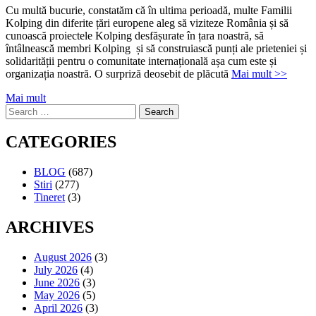
Cu multă bucurie, constatăm că în ultima perioadă, multe Familii
Kolping din diferite țări europene aleg să viziteze România și să
cunoască proiectele Kolping desfășurate în țara noastră, să
întâlnească membri Kolping și să construiască punți ale prieteniei și
solidarității pentru o comunitate internațională așa cum este și
organizația noastră. O surpriză deosebit de plăcută
Mai mult >>
Mai mult
Search
for:
CATEGORIES
BLOG
(687)
Stiri
(277)
Tineret
(3)
ARCHIVES
August 2026
(3)
July 2026
(4)
June 2026
(3)
May 2026
(5)
April 2026
(3)