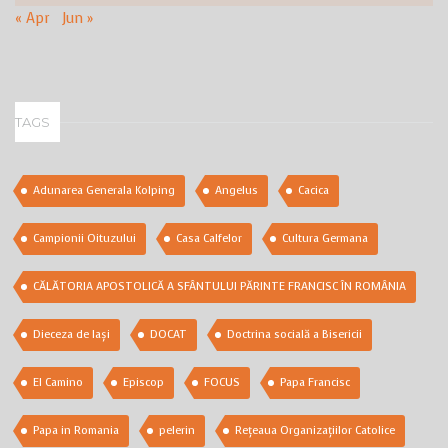
« Apr
Jun »
TAGS
Adunarea Generala Kolping
Angelus
Cacica
Campionii Oituzului
Casa Calfelor
Cultura Germana
CĂLĂTORIA APOSTOLICĂ A SFÂNTULUI PĂRINTE FRANCISC ÎN ROMÂNIA
Dieceza de Iași
DOCAT
Doctrina socială a Bisericii
El Camino
Episcop
FOCUS
Papa Francisc
Papa in Romania
pelerin
Rețeaua Organizațiilor Catolice