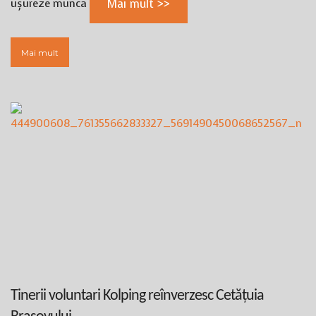
ușureze munca
Mai mult >>
Mai mult
Tinerii voluntari Kolping reînverzesc Cetățuia