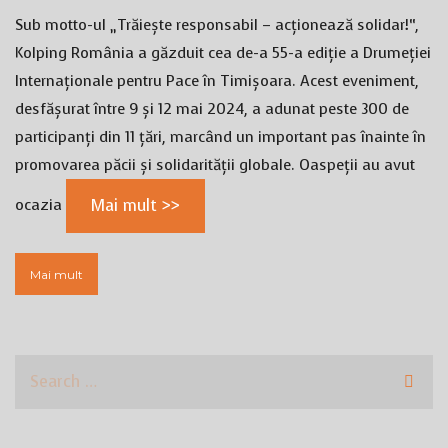
Sub motto-ul „Trăiește responsabil – acționează solidar!“,
Kolping România a găzduit cea de-a 55-a ediție a Drumeției
Internaționale pentru Pace în Timișoara. Acest eveniment,
desfășurat între 9 și 12 mai 2024, a adunat peste 300 de
participanți din 11 țări, marcând un important pas înainte în
promovarea păcii și solidarității globale. Oaspeții au avut
ocazia
Mai mult >>
Mai mult