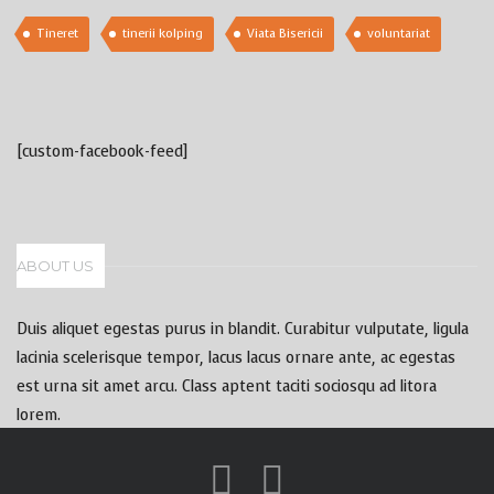
Tineret
tinerii kolping
Viata Bisericii
voluntariat
[custom-facebook-feed]
ABOUT US
Duis aliquet egestas purus in blandit. Curabitur vulputate, ligula
lacinia scelerisque tempor, lacus lacus ornare ante, ac egestas
est urna sit amet arcu. Class aptent taciti sociosqu ad litora
lorem.