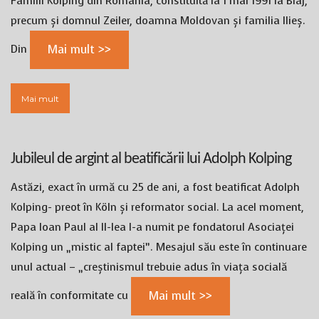
Familii Kolping din România, constituită la 1 mai 1991 la Blaj,
precum și domnul Zeiler, doamna Moldovan și familia Ilieș.
Din
Mai mult >>
Mai mult
Jubileul de argint al beatificării lui Adolph Kolping
Astăzi, exact în urmă cu 25 de ani, a fost beatificat Adolph
Kolping- preot în Köln și reformator social. La acel moment,
Papa Ioan Paul al II-lea l-a numit pe fondatorul Asociaței
Kolping un „mistic al faptei”. Mesajul său este în continuare
unul actual – „creștinismul trebuie adus în viața socială
reală în conformitate cu
Mai mult >>