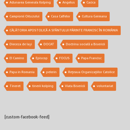
Adunarea Generala Kolping
Angelus
Cacica
Campionii Oituzului
Casa Calfelor
Cultura Germana
CĂLĂTORIA APOSTOLICĂ A SFÂNTULUI PĂRINTE FRANCISC ÎN ROMÂNIA
Dieceza de Iași
DOCAT
Doctrina socială a Bisericii
El Camino
Episcop
FOCUS
Papa Francisc
Papa in Romania
pelerin
Rețeaua Organizațiilor Catolice
Tineret
tinerii kolping
Viata Bisericii
voluntariat
[custom-facebook-feed]