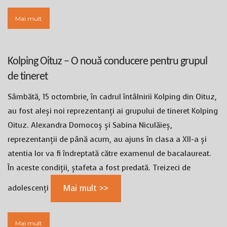
Mai mult
Kolping Oituz – O nouă conducere pentru grupul
de tineret
Sâmbătă, 15 octombrie, în cadrul întâlnirii Kolping din Oituz,
au fost aleși noi reprezentanți ai grupului de tineret Kolping
Oituz. Alexandra Domocoș și Sabina Niculăieș,
reprezentanții de până acum, au ajuns în clasa a XII-a și
atentia lor va fi îndreptată către examenul de bacalaureat.
În aceste condiții, ștafeta a fost predată. Treizeci de
adolescenți
Mai mult >>
Mai mult