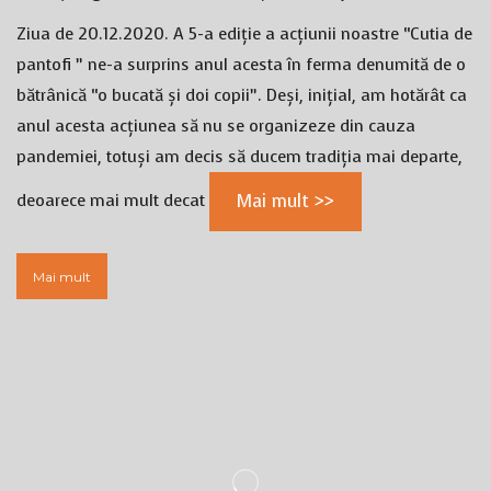
Ziua de 20.12.2020. A 5-a ediție a acțiunii noastre “Cutia de
pantofi ” ne-a surprins anul acesta în ferma denumită de o
bătrânică “o bucată și doi copii”. Deși, inițial, am hotărât ca
anul acesta acțiunea să nu se organizeze din cauza
pandemiei, totuși am decis să ducem tradiția mai departe,
deoarece mai mult decat
Mai mult >>
Mai mult