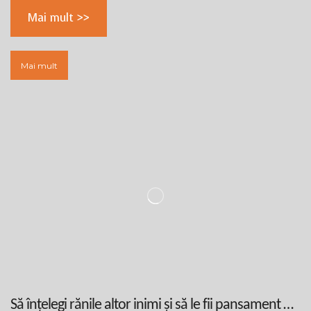
Mai mult >>
Mai mult
Să înțelegi rănile altor inimi și să le fii pansament …