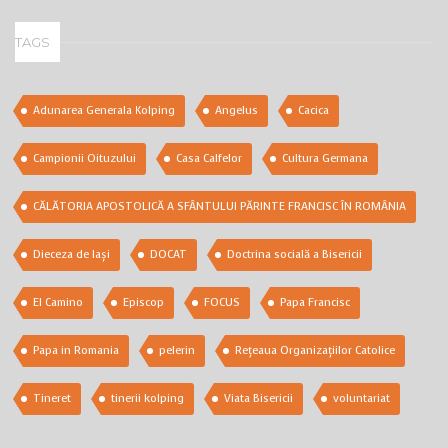
TAGS
Adunarea Generala Kolping
Angelus
Cacica
Campionii Oituzului
Casa Calfelor
Cultura Germana
CĂLĂTORIA APOSTOLICĂ A SFÂNTULUI PĂRINTE FRANCISC ÎN ROMÂNIA
Dieceza de Iași
DOCAT
Doctrina socială a Bisericii
El Camino
Episcop
FOCUS
Papa Francisc
Papa in Romania
pelerin
Rețeaua Organizațiilor Catolice
Tineret
tinerii kolping
Viata Bisericii
voluntariat