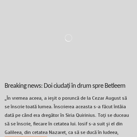
Breaking news: Doi ciudați în drum spre Betleem
„În vremea aceea, a ieșit o poruncă de la Cezar August să
se înscrie toată lumea. Înscrierea aceasta s-a făcut întâia
dată pe când era dregător în Siria Quirinius. Toţi se duceau
să se înscrie, fiecare în cetatea lui. Iosif s-a suit și el din
Galileea, din cetatea Nazaret, ca să se ducă în Iudeea,