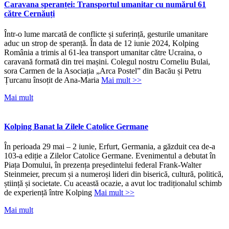
Caravana speranței: Transportul umanitar cu numărul 61
către Cernăuți
Într-o lume marcată de conflicte și suferință, gesturile umanitare
aduc un strop de speranță. În data de 12 iunie 2024, Kolping
România a trimis al 61-lea transport umanitar către Ucraina, o
caravană formată din trei mașini. Colegul nostru Corneliu Bulai,
sora Carmen de la Asociația „Arca Postel” din Bacău și Petru
Țurcanu însoțit de Ana-Maria
Mai mult >>
Mai mult
Kolping Banat la Zilele Catolice Germane
În perioada 29 mai – 2 iunie, Erfurt, Germania, a găzduit cea de-a
103-a ediție a Zilelor Catolice Germane. Evenimentul a debutat în
Piața Domului, în prezența președintelui federal Frank-Walter
Steinmeier, precum și a numeroși lideri din biserică, cultură, politică,
știință și societate. Cu această ocazie, a avut loc tradiționalul schimb
de experiență între Kolping
Mai mult >>
Mai mult