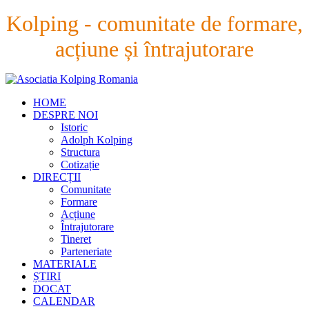
Kolping - comunitate de formare,
acțiune și întrajutorare
HOME
DESPRE NOI
Istoric
Adolph Kolping
Structura
Cotizație
DIRECȚII
Comunitate
Formare
Acțiune
Întrajutorare
Tineret
Parteneriate
MATERIALE
ȘTIRI
DOCAT
CALENDAR