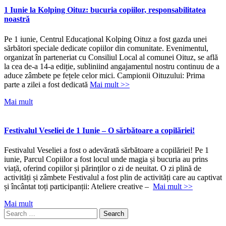
1 Iunie la Kolping Oituz: bucuria copiilor, responsabilitatea
noastră
Pe 1 iunie, Centrul Educațional Kolping Oituz a fost gazda unei
sărbători speciale dedicate copiilor din comunitate. Evenimentul,
organizat în parteneriat cu Consiliul Local al comunei Oituz, se află
la cea de-a 14-a ediție, subliniind angajamentul nostru continuu de a
aduce zâmbete pe fețele celor mici. Campionii Oituzului: Prima
parte a zilei a fost dedicată
Mai mult >>
Mai mult
Festivalul Veseliei de 1 Iunie – O sărbătoare a copilăriei!
Festivalul Veseliei a fost o adevărată sărbătoare a copilăriei! Pe 1
iunie, Parcul Copiilor a fost locul unde magia și bucuria au prins
viață, oferind copiilor și părinților o zi de neuitat. O zi plină de
activități și zâmbete Festivalul a fost plin de activități care au captivat
și încântat toți participanții: Ateliere creative –
Mai mult >>
Mai mult
Search
for: