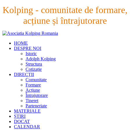
Kolping - comunitate de formare,
acțiune și întrajutorare
HOME
DESPRE NOI
Istoric
Adolph Kolping
Structura
Cotizație
DIRECȚII
Comunitate
Formare
Acțiune
Întrajutorare
Tineret
Parteneriate
MATERIALE
ȘTIRI
DOCAT
CALENDAR