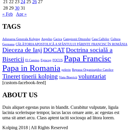
21
22
23
24
25
26
27
28
29
30
31
« Feb
Apr »
TAGS
Adunarea Generala Kolping
Angelus
Cacica
Campionii Oituzului
Casa Calfelor
Cultura
Germana
CĂLĂTORIA APOSTOLICĂ A SFÂNTULUI PĂRINTE FRANCISC ÎN ROMÂNIA
Dieceza de Iași
DOCAT
Doctrina socială a
Papa Francisc
Bisericii
El Camino
Episcop
FOCUS
Papa in Romania
pelerin
Rețeaua Organizațiilor Catolice
Tineret
tinerii kolping
voluntariat
Viata Bisericii
[custom-facebook-feed]
ABOUT US
Duis aliquet egestas purus in blandit. Curabitur vulputate, ligula
lacinia scelerisque tempor, lacus lacus ornare ante, ac egestas est
urna sit amet arcu. Class aptent taciti sociosqu ad litora lorem.
Kolping 2018 | All Rights Reserved