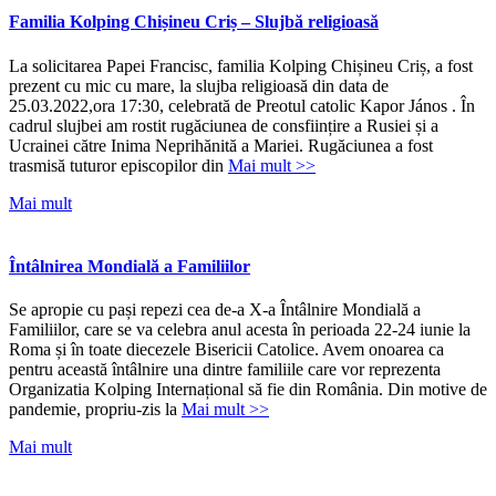
Familia Kolping Chișineu Criș – Slujbă religioasă
La solicitarea Papei Francisc, familia Kolping Chișineu Criș, a fost
prezent cu mic cu mare, la slujba religioasă din data de
25.03.2022,ora 17:30, celebrată de Preotul catolic Kapor János . În
cadrul slujbei am rostit rugăciunea de consființire a Rusiei și a
Ucrainei către Inima Neprihănită a Mariei. Rugăciunea a fost
trasmisă tuturor episcopilor din
Mai mult >>
Mai mult
Întâlnirea Mondială a Familiilor
Se apropie cu pași repezi cea de-a X-a Întâlnire Mondială a
Familiilor, care se va celebra anul acesta în perioada 22-24 iunie la
Roma și în toate diecezele Bisericii Catolice. Avem onoarea ca
pentru această întâlnire una dintre familiile care vor reprezenta
Organizatia Kolping Internațional să fie din România. Din motive de
pandemie, propriu-zis la
Mai mult >>
Mai mult