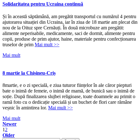
Solidaritatea pentru Ucraina continuă
Și în această săptămână, am pregătit transportul cu numărul 4 pentru
ajutorarea situației din Ucraina, iar în ziua de 18 martie am plecat din
nou de la Oituz spre Cernăuți. În două microbuze am pregătit:
alimente neperisabile, medicamente, saci de dormit, alimente pentru
copii, produse de prim ajutor, haine, materiale pentru confecționarea
truselor de prim
Mai mult >>
Mai mult
8 martie la Chișineu-Criș
8martie, e o zi specială, e ziua tuturor ființelor în ale căror piepturi
bate o inimă de femeie, o inimă de mamă, de bunică sau o inimă de
soție. După finalizarea slujbei religioase, toate doamnele au primit o
ramă foto cu o dedicație specială și un buchet de flori care rămâne
veșnic în amintirea lor.
Mai mult >>
Mai mult
Newer
1
2
Older