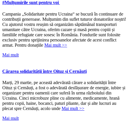
#Mulțumirile sunt pentru voi
Campania „Solidaritate pentru Ucraina“ se bucură în continuare de
contribuții generoase. Mulțumim din suflet tuturor donatorilor noștri!
Cu ajutorul vostru reușim să organizăm săptămânal transporturi
umanitare către Ucraina, oferim cazare și masă pentru copiii și
familiile refugiate care sosesc în România. Fondurile sunt folosite
exclusiv pentru sprijinirea persoanelor afectate de acest conflict
armat. Pentru donațiile
Mai mult >>
Mai mult
Cărarea solidarității între Oituz și Cernăuți
Marți, 29 martie, pe această adevărată cărare a solidarității între
Oituz și Cernăuți, a fost o adevărată desfășurare de energie, iubire și
organizare pentru oamenii care suferă în urma războiului din
Ucraina. Cinci microbuze pline cu alimente, medicamente, hrană
pentru copii, haine, bocanci, paturi pliante, dar și alte lucruri au
plecat spre Cernăuți, acolo unde
Mai mult >>
Mai mult